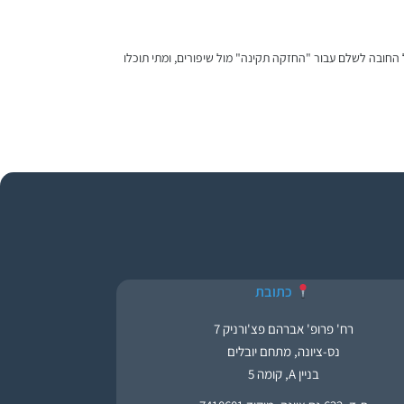
לא מעוניינים בהם? לא כל החלטה של ועד בית יכולה לחייב אתכם לשלם. גלו מה אומר סעיף 58 לחוק המקרקעין על החובה לשלם עבור "החזקה תקינה" מול שיפורים, ומתי תוכלו
כתובת
רח' פרופ' אברהם פצ'ורניק 7
נס-ציונה, מתחם יובלים
בניין A, קומה 5